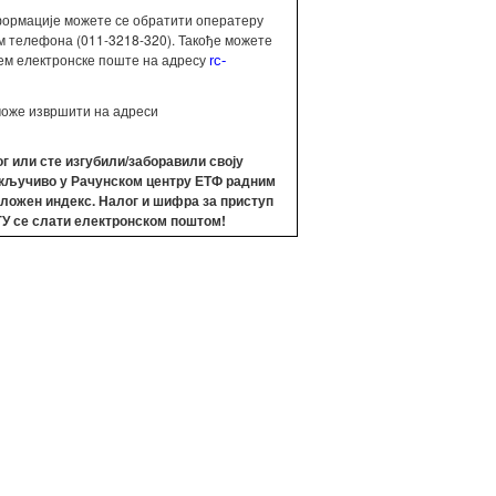
ормације можете се обратити оператеру
м телефона (011-3218-320). Такође можете
ем електронске поште на адресу
rc-
оже извршити на адреси
ог или сте изгубили/заборавили своју
скључиво у Рачунском центру ЕТФ радним
иложен индекс. Налог и шифра за приступ
ГУ
се слати електронском поштом!