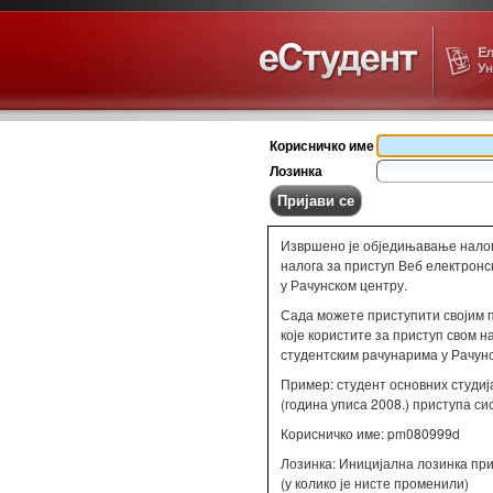
Корисничко име
Лозинка
Извршено је обједињавање налог
налога за приступ Веб електрон
у Рачунском центру.
Сада можете приступити својим 
које користите за приступ свом 
студентским рачунарима у Рачунс
Пример: студент основних студиј
(година уписа 2008.) приступа си
Корисничко име: pm080999d
Лозинка: Иницијална лозинка при
(у колико је нисте променили)