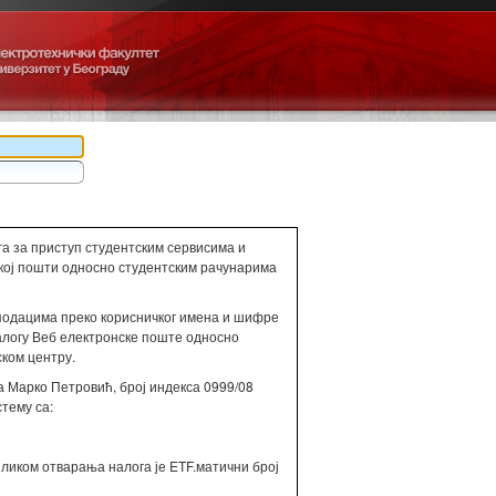
а за приступ студентским сервисима и
ској пошти односно студентским рачунарима
подацима преко корисничког имена и шифре
налогу Веб електронске поште односно
ком центру.
а Марко Петровић, број индекса 0999/08
стему са:
ликом отварања налога је ETF.матични број